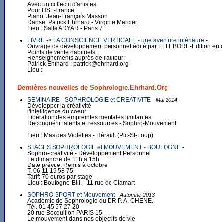
Avec un collectif d'artistes
Pour HSF-France
Piano: Jean-François Masson
Danse: Patrick Ehrhard - Virginie Mercier
Lieu : Salle ADYAR - Paris 7
LIVRE -> LA CONSCIENCE VERTICALE - une aventure intérieure
-
Ouvrage de développement personnel édité par ELLEBORE-Edition en 
Points de vente habituels .
Renseignements auprès de l'auteur:
Patrick Ehrhard : patrick@ehrhard.org
Lieu :
Dernières nouvelles de Sophrologie.Ehrhard.Org
SEMINAIRE - SOPHROLOGIE et CREATIVITE
-
Mai 2014
Développer la créativité
l'intelligence du coeur
Libération des empreintes mentales limitantes
Reconquérir talents et ressources - Sophro-Mouvement
Lieu : Mas des Violettes - Hérault (Pic-St-Loup)
STAGES SOPHROLOGIE et MOUVEMENT - BOULOGNE
-
Sophro-créativité - Développement Personnel
Le dimanche de 11h à 15h
Date prévue: Remis à octobre
T. 06 11 19 58 75
Tarif: 70 euros par stage
Lieu : Boulogne-Bill. - 11 rue de Clamart
SOPHRO-SPORT et Mouvement
-
Automne 2013
Académie de Sophrologie du DR P. A. CHENE.
Tél. 01 45 57 27 20
20 rue Bocquillon PARIS 15
Le mouvement dans nos objectifs de vie